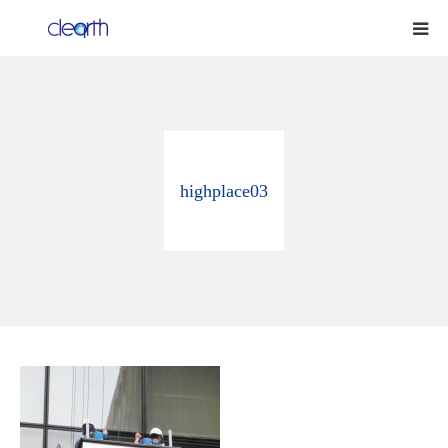
HOME
事業案内
highplace03
高所清掃
日常清掃
スタッフ
よくある質問
講習のご案内