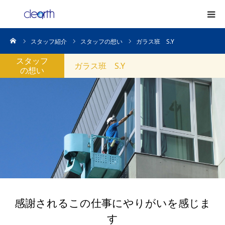
ーム
スタッフ紹介
スタッフの想い
ガラス班 S.Y
HOME
スタッフ
ガラス班 S.Y
の想い
事業案内
高所清掃
日常清掃
スタッフ
よくある質問
感謝されるこの仕事にやりがいを感じま
講習のご案内
す